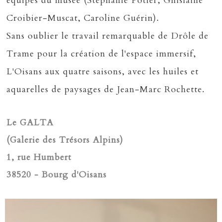
équipes du musée (Stéphanie Potier, Ghislaine
Croibier-Muscat, Caroline Guérin).
Sans oublier le travail remarquable de Drôle de
Trame pour la création de l'espace immersif,
L'Oisans aux quatre saisons, avec les huiles et
aquarelles de paysages de Jean-Marc Rochette.
Le GALTA
(Galerie des Trésors Alpins)
1, rue Humbert
38520 - Bourg d'Oisans
" style="width:728px; height:970px; left:-29px; top:0px;" />