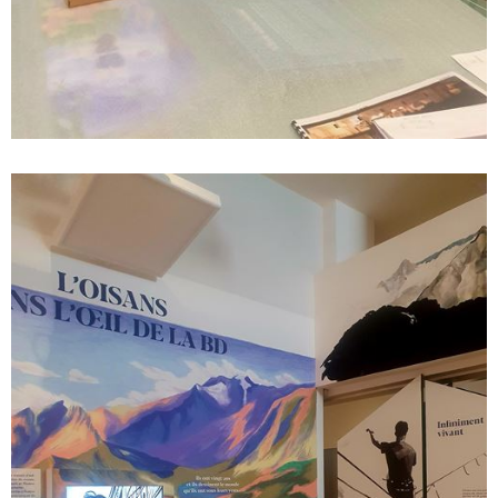
" style="width:670px; height:893px; left:0px; top:-22px;" />