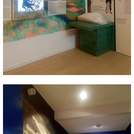
" style="width:670px; height:893px; left:0px; top:-17px;" />