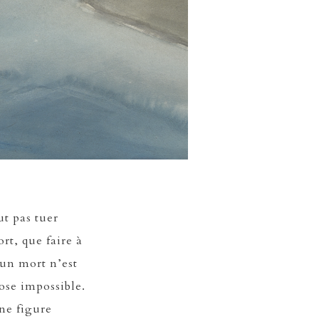
t pas tuer
t, que faire à
 un mort n’est
hose impossible.
une figure