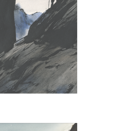
px; top:-8px;" />