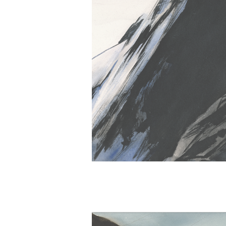
" style="width:530px; height:716px; left:0