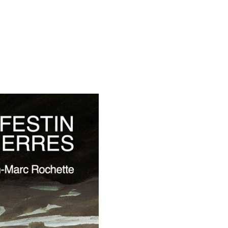
2px; top:0px;" />