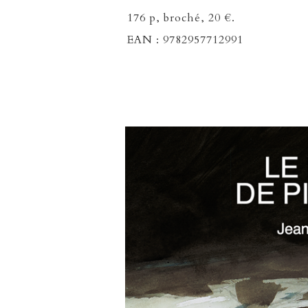
176 p, broché, 20 €.
EAN : 9782957712991
" style="width:464px; height:700px; left:-